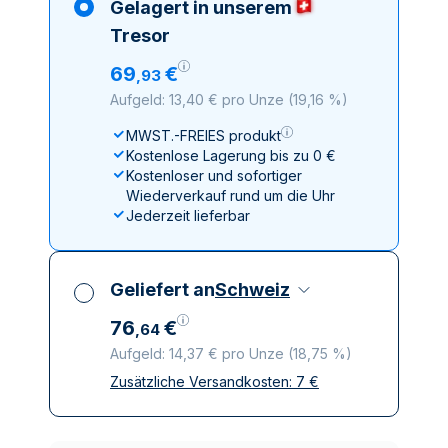
Gelagert in unserem
Tresor
69
€
,
93
Aufgeld: 13,40 € pro Unze
(
19,16 %
)
MWST.-FREIES produkt
Kostenlose Lagerung bis zu 0 €
Kostenloser und sofortiger
Wiederverkauf rund um die Uhr
Jederzeit lieferbar
Geliefert an
Schweiz
76
€
,
64
Aufgeld: 14,37 € pro Unze
(
18,75 %
)
Zusätzliche Versandkosten:
7
€
Alle Steuern inbegriffen
Versicherte und diskrete Lieferung
Vertrauenswürdige