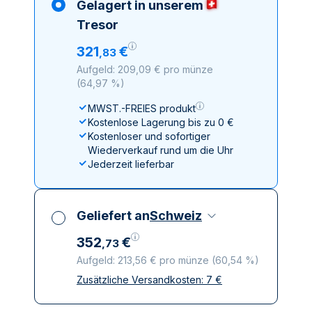
Gelagert in unserem
Tresor
321
€
,
83
Aufgeld: 209,09 € pro münze
(
64,97 %
)
MWST.-FREIES produkt
Kostenlose Lagerung bis zu 0 €
Kostenloser und sofortiger
Wiederverkauf rund um die Uhr
Jederzeit lieferbar
Geliefert an
Schweiz
352
€
,
73
Aufgeld: 213,56 € pro münze
(
60,54 %
)
Zusätzliche Versandkosten:
7
€
Alle Steuern inbegriffen
Versicherte und diskrete Lieferung