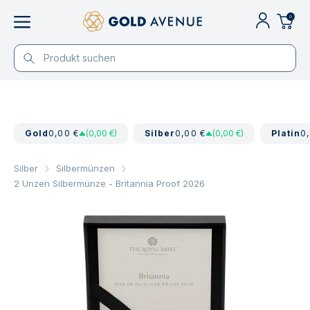
0
Gold
0,00 €
(0,00 €)
Silber
0,00 €
(0,00 €)
Platin
0
Silber
Silbermünzen
2 Unzen Silbermünze - Britannia Proof 2026