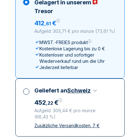
Gelagert in unserem
Tresor
412
€
,
61
Aufgeld: 303,71 € pro münze
(
73,61 %
)
MWST.-FREIES produkt
Kostenlose Lagerung bis zu 0 €
Kostenloser und sofortiger
Wiederverkauf rund um die Uhr
Jederzeit lieferbar
Geliefert an
Schweiz
452
€
,
22
Aufgeld: 309,44 € pro münze
(
68,43 %
)
Zusätzliche Versandkosten:
7
€
Alle Steuern inbegriffen
Versicherte und diskrete Lieferung