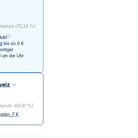
Swissmint
Italienischen Staatlichen Münze
o münze
(
75,24 %
)
ukt
g bis zu 0 €
ortiger
 um die Uhr
eiz
 münze
(
69,91 %
)
osten:
7
€
ffen
krete Lieferung