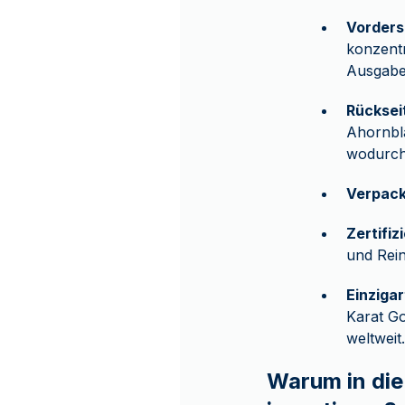
Vorders
konzent
Ausgabe
Rücksei
Ahornbla
wodurch 
Verpac
Zertifi
und Rein
Einziga
Karat Go
weltweit.
Warum in die