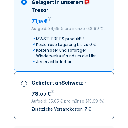
Gelagert in unserem
Tresor
71
€
,
19
Aufgeld: 34,66 € pro münze
(
48,69 %
)
MWST.-FREIES produkt
Kostenlose Lagerung bis zu 0 €
Kostenloser und sofortiger
Wiederverkauf rund um die Uhr
Jederzeit lieferbar
Geliefert an
Schweiz
78
€
,
03
Aufgeld: 35,65 € pro münze
(
45,69 %
)
Zusätzliche Versandkosten:
7
€
Alle Steuern inbegriffen
Versicherte und diskrete Lieferung
Vertrauenswürdige