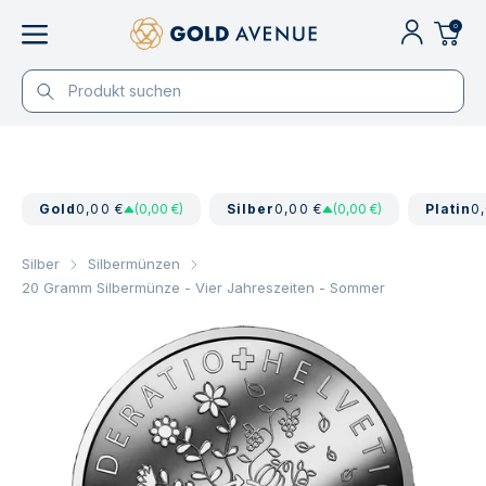
0
Gold
0,00 €
(0,00 €)
Silber
0,00 €
(0,00 €)
Platin
0
Silber
Silbermünzen
20 Gramm Silbermünze - Vier Jahreszeiten - Sommer