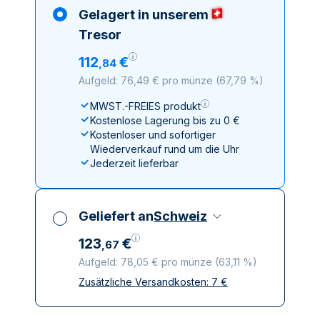
Gelagert in unserem
Tresor
112
€
,
84
Aufgeld: 76,49 € pro münze
(
67,79 %
)
MWST.-FREIES produkt
Kostenlose Lagerung bis zu 0 €
Kostenloser und sofortiger
Wiederverkauf rund um die Uhr
Jederzeit lieferbar
Geliefert an
Schweiz
123
€
,
67
Aufgeld: 78,05 € pro münze
(
63,11 %
)
Zusätzliche Versandkosten:
7
€
Alle Steuern inbegriffen
Versicherte und diskrete Lieferung
Vertrauenswürdige