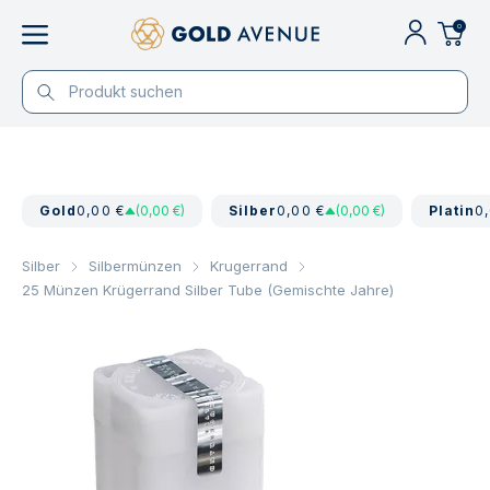
0
Gold
0,00 €
(0,00 €)
Silber
0,00 €
(0,00 €)
Platin
0
Silber
Silbermünzen
Krugerrand
25 Münzen Krügerrand Silber Tube (Gemischte Jahre)