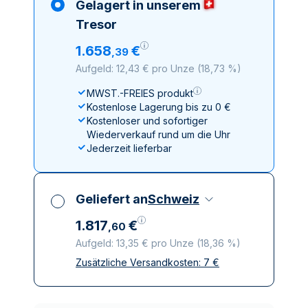
Gelagert in unserem
Tresor
1
.
658
€
,
39
Aufgeld: 12,43 € pro Unze
(
18,73 %
)
MWST.-FREIES produkt
Kostenlose Lagerung bis zu 0 €
Kostenloser und sofortiger
Wiederverkauf rund um die Uhr
Jederzeit lieferbar
Geliefert an
Schweiz
1
.
817
€
,
60
Aufgeld: 13,35 € pro Unze
(
18,36 %
)
Zusätzliche Versandkosten:
7
€
Alle Steuern inbegriffen
Versicherte und diskrete Lieferung
Vertrauenswürdige