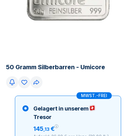
50 Gramm Silberbarren - Umicore
MWST.-FREI
Gelagert in unserem
Tresor
145
€
,
13