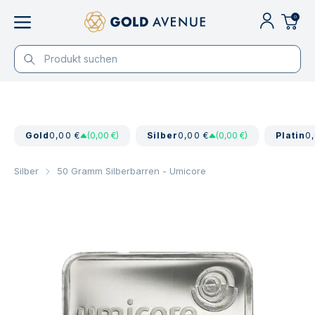
0
Gold
0,00 €
(0,00 €)
Silber
0,00 €
(0,00 €)
Platin
0
Silber
50 Gramm Silberbarren - Umicore