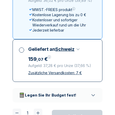
Aufgeld: 36,02 € pro Unze
(
39,89 %
)
MWST.-FREIES produkt
Kostenlose Lagerung bis zu 0 €
Kostenloser und sofortiger
Wiederverkauf rund um die Uhr
Jederzeit lieferbar
Geliefert an
Schweiz
159
€
,
07
Aufgeld: 37,28 € pro Unze
(
37,66 %
)
Zusätzliche Versandkosten:
7
€
Alle Steuern inbegriffen
Versicherte und diskrete Lieferung
Vertrauenswürdige
Lieferunternehmen
Legen Sie Ihr Budget fest!