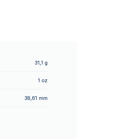
31,1 g
1 oz
38,61 mm