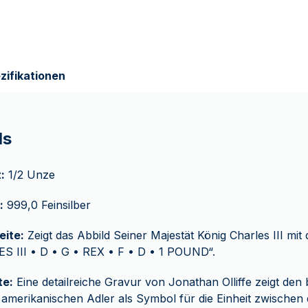
zifikationen
ls
:
1/2 Unze
:
999,0 Feinsilber
eite:
Zeigt das Abbild Seiner Majestät König Charles III mit d
S III • D • G • REX • F • D • 1 POUND“.
te:
Eine detailreiche Gravur von Jonathan Olliffe zeigt den
amerikanischen Adler als Symbol für die Einheit zwischen