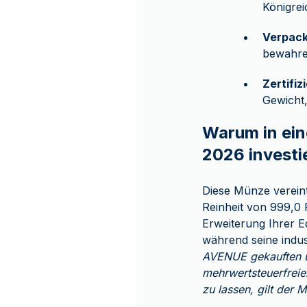
Königre
Verpack
bewahre
Zertifi
Gewicht,
Warum in ein
2026 investi
Diese Münze verein
Reinheit von 999,0 F
Erweiterung Ihrer Ed
während seine indu
AVENUE gekauften un
mehrwertsteuerfreie
zu lassen, gilt der 