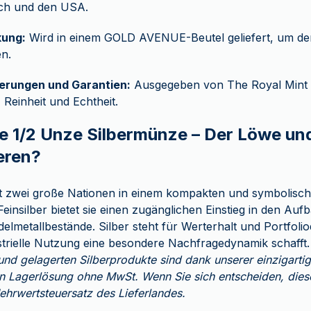
ich und den USA.
ung:
Wird in einem GOLD AVENUE-Beutel geliefert, um de
n.
zierungen und Garantien:
Ausgegeben von The Royal Mint m
 Reinheit und Echtheit.
e 1/2 Unze Silbermünze – Der Löwe und
eren?
t zwei große Nationen in einem kompakten und symbolische
einsilber bietet sie einen zugänglichen Einstieg in den Auf
elmetallbestände. Silber steht für Werterhalt und Portfoliod
strielle Nutzung eine besondere Nachfragedynamik schafft
d gelagerten Silberprodukte sind dank unserer einzigarti
n Lagerlösung ohne MwSt. Wenn Sie sich entscheiden, diese
Mehrwertsteuersatz des Lieferlandes.