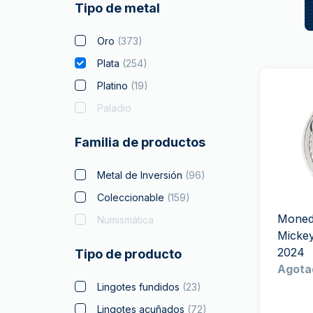
Tipo de metal
Oro
(
373
)
Plata
(
254
)
Platino
(
19
)
Paladio
Familia de productos
Metal de Inversión
(
96
)
Coleccionable
(
159
)
Moneda
Numismática
Mickey
2024
Tipo de producto
Agota
Lingotes fundidos
(
23
)
Lingotes acuñados
(
72
)