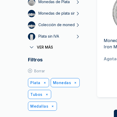
Plata sin IVA
Monedas de Plata
Todos los pro
Recomienda a
Monedas de plata sin IVA
tus amigos
Colección de monedas de plata
Plata sin IVA
Moneda
Iron M
VER MÁS
Monedas American Eagle de plata
Agota
Filtros
Monedas Filarmónica de plata
Borrar
Plata
Monedas
Tubos
Medallas