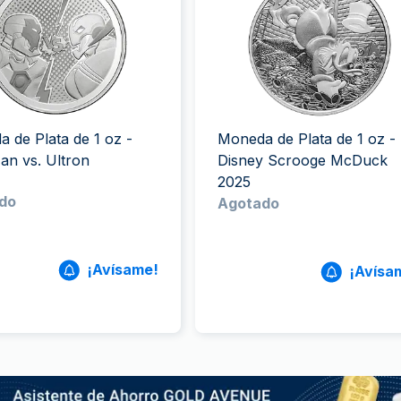
ductos de plata
100 gramos
15 kg
Filarmónica
Lunar
Cas
Sw
250 gramos
American Eagle
Arca de Noé
Swi
1 kg
Canguro
Napoleon
Vreneli
 de Plata de 1 oz -
Moneda de Plata de 1 oz -
Lunar
an vs. Ultron
Disney Scrooge McDuck
2025
do
Agotado
¡Avísame!
¡Avísa