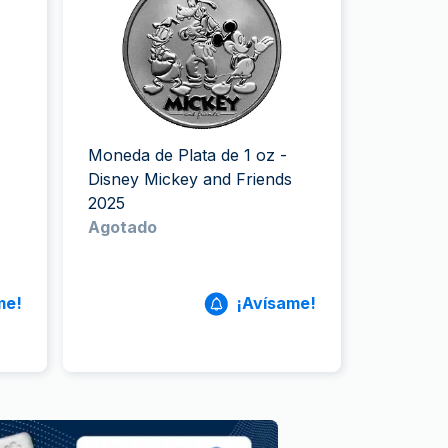
a de la Moneda de Perth
issmint
ssmint
Moneda de Plata de 1 oz -
Disney Mickey and Friends
2025
Agotado
me!
¡Avísame!