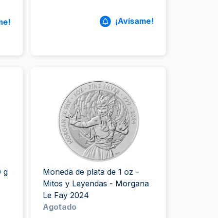
¡Avísame!
me!
0 g
Moneda de plata de 1 oz -
Mitos y Leyendas - Morgana
Le Fay 2024
Agotado