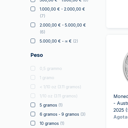
Dragón Australiano
(
2
)
1.000,00 € - 2.000,00 €
Elefante
(
2
)
(
7
)
Halcón
(
1
)
2.000,00 € - 5.000,00 €
(
6
)
Franc a Cheval
(
2
)
5.000,00 € - ∞ €
(
2
)
Regalos y coleccionables
(
32
)
Peso
Oro para Regalar
Monedas certificadas
(
5
)
0,5 grammo
Canguro
(
6
)
1 gramo
Koala
(
5
)
< 1/10 oz (3.11 gramos)
Kookaburra
(
7
)
1/10 oz (3.11 gramos)
Moneda
- Aust
Krugerrand
(
9
)
5 gramos
(
1
)
2025 (S
Monumentos del mundo
6 gramos - 9 gramos
(
3
)
Agota
Productos con Licencia
10 gramos
(
1
)