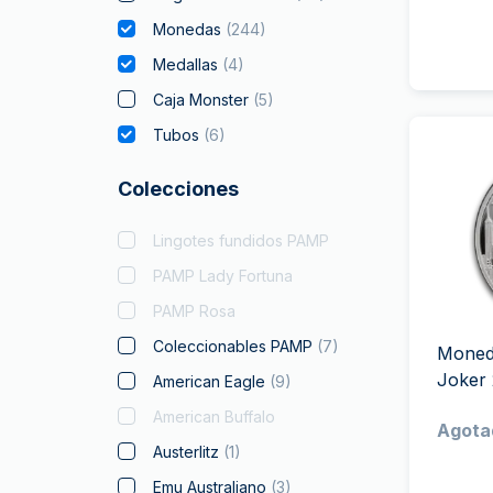
Monedas
(
244
)
Medallas
(
4
)
Caja Monster
(
5
)
Tubos
(
6
)
Colecciones
Lingotes fundidos PAMP
PAMP Lady Fortuna
PAMP Rosa
Coleccionables PAMP
(
7
)
Moneda
Joker
American Eagle
(
9
)
American Buffalo
Agota
Austerlitz
(
1
)
Emu Australiano
(
3
)