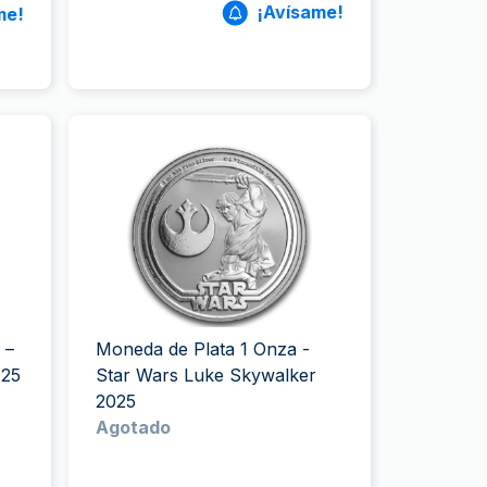
¡Avísame!
me!
 –
Moneda de Plata 1 Onza -
025
Star Wars Luke Skywalker
2025
Agotado