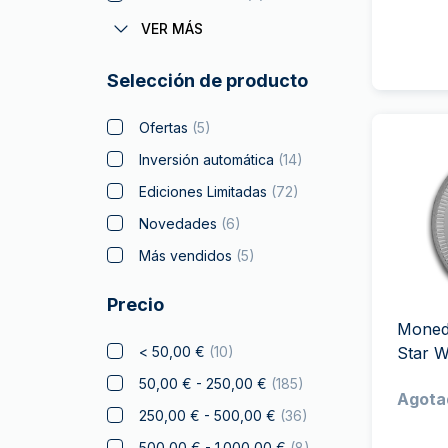
Coronas Monedas
VER MÁS
Batman
(
5
)
Selección de producto
Big Five
(
4
)
Bitcoin
(
5
)
Ofertas
(
5
)
Black Flag
(
4
)
Inversión automática
(
14
)
Britannia
(
13
)
Ediciones Limitadas
(
72
)
Coca Cola
(
2
)
Novedades
(
6
)
Coleccionables de
Más vendidos
(
5
)
Navidad
(
8
)
Precio
Cripto
Moneda
León Checo
(
8
)
< 50,00 €
(
10
)
Star 
Disney
(
7
)
50,00 € - 250,00 €
(
185
)
Agota
Diwali
250,00 € - 500,00 €
(
36
)
Drachmai
500,00 € - 1.000,00 €
(
8
)