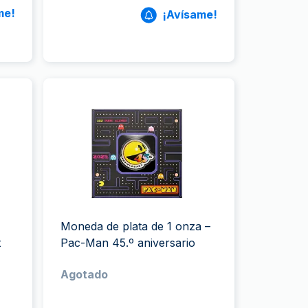
me!
¡Avísame!
Moneda de plata de 1 onza –
t
Pac-Man 45.º aniversario
Agotado