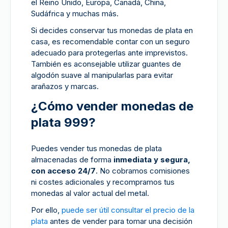
el Reino Unido, Europa, Canadá, China,
Sudáfrica y muchas más.
Si decides conservar tus monedas de plata en
casa, es recomendable contar con un seguro
adecuado para protegerlas ante imprevistos.
También es aconsejable utilizar guantes de
algodón suave al manipularlas para evitar
arañazos y marcas.
¿Cómo vender monedas de
plata 999?
Puedes vender tus monedas de plata
almacenadas de forma
inmediata y segura,
con acceso 24/7
. No cobramos comisiones
ni costes adicionales y recompramos tus
monedas al valor actual del metal.
Por ello,
puede ser útil consultar el precio de la
plata
antes de vender para tomar una decisión