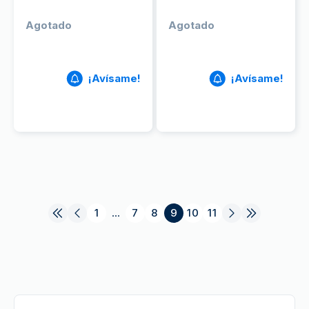
Agotado
Agotado
¡Avísame!
¡Avísame!
1
...
7
8
9
10
11