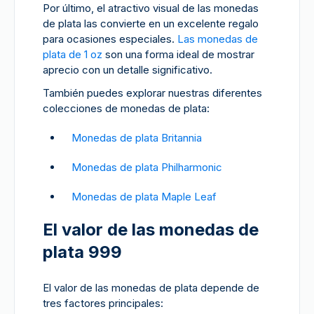
Por último, el atractivo visual de las monedas
de plata las convierte en un excelente regalo
para ocasiones especiales.
Las monedas de
plata de 1 oz
son una forma ideal de mostrar
aprecio con un detalle significativo.
También puedes explorar nuestras diferentes
colecciones de monedas de plata:
Monedas de plata Britannia
Monedas de plata Philharmonic
Monedas de plata Maple Leaf
El valor de las monedas de
plata 999
El valor de las monedas de plata depende de
tres factores principales: