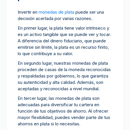
Invertir en
monedas de plata
puede ser una
decisión acertada por varias razones.
En primer lugar, la plata tiene valor intrínseco y
es un activo tangible que se puede ver y tocar.
A diferencia del dinero fiduciario, que puede
emitirse sin límite, la plata es un recurso finito,
lo que contribuye a su valor.
En segundo lugar, nuestras monedas de plata
proceden de casas de la moneda reconocidas
y respaldadas por gobiernos, lo que garantiza
su autenticidad y alta calidad. Además, son
aceptadas y reconocidas a nivel mundial.
En tercer lugar, las monedas de plata son
adecuadas para diversificar tu cartera en
función de tus objetivos de ahorro. Al ofrecer
mayor flexibilidad, puedes vender parte de tus
ahorros en plata si lo necesitas.