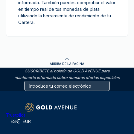
informada. También puedes comprobar el valor
en tiempo real de tus monedas de plata
utilizando la herramienta de rendimiento de tu
Cartera.
ARRIBA DE LA PÁGINA
SUSCRÍBETE al boletín de GOLD AVENUE para
mantenerte informado sobre nuestras ofertas especiales
Trustpilot
ES
EUR