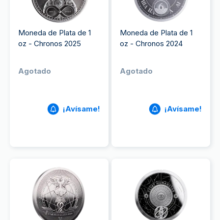
Moneda de Plata de 1
Moneda de Plata de 1
oz - Chronos 2025
oz - Chronos 2024
Agotado
Agotado
¡Avísame!
¡Avísame!