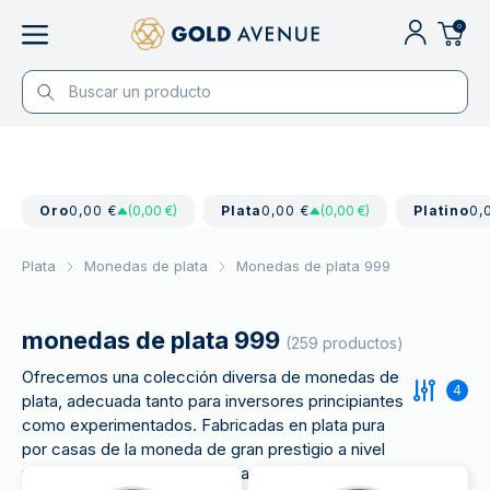
0
Oro
0,00 €
(0,00 €)
Plata
0,00 €
(0,00 €)
Platino
0,
Plata
Monedas de plata
Monedas de plata 999
monedas de plata 999
(259 productos)
Ofrecemos una colección diversa de monedas de
4
plata, adecuada tanto para inversores principiantes
como experimentados. Fabricadas en plata pura
por casas de la moneda de gran prestigio a nivel
mundial, nuestras monedas garantizan autenticidad