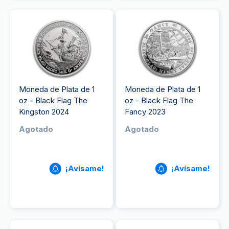
Moneda de Plata de 1
Moneda de Plata de 1
oz - Black Flag The
oz - Black Flag The
Kingston 2024
Fancy 2023
Agotado
Agotado
¡Avísame!
¡Avísame!