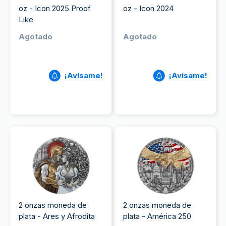
oz - Icon 2025 Proof
oz - Icon 2024
Like
Agotado
Agotado
¡Avísame!
¡Avísame!
2 onzas moneda de
2 onzas moneda de
plata - Ares y Afrodita
plata - América 250