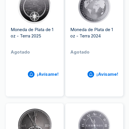
Moneda de Plata de 1
Moneda de Plata de 1
oz - Terra 2025
oz - Terra 2024
Agotado
Agotado
¡Avísame!
¡Avísame!