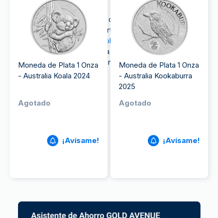
y calidad.
Tanto si estás empezando tu camino como inversor
como si buscas ampliar tu cartera, estás en el lugar
adecuado. Puedes
comprar plata
fácilmente a
través de nuestra web segura y añadir un valor
sólido a tu cartera de inversión.
Moneda de Plata 1 Onza
Moneda de Plata 1 Onza
- Australia Koala 2024
- Australia Kookaburra
2025
Agotado
Agotado
¡Avísame!
¡Avísame!