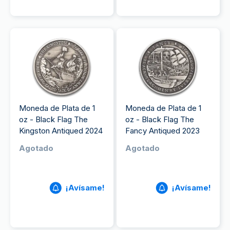
Moneda de Plata de 1
Moneda de Plata de 1
oz - Black Flag The
oz - Black Flag The
Kingston Antiqued 2024
Fancy Antiqued 2023
Agotado
Agotado
¡Avísame!
¡Avísame!