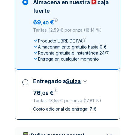
Almacena en nuestra
caja
fuerte
69
€
,
40
Tarifas: 12,59 € por onza
(
18,14 %
)
Producto LIBRE DE IVA
Almacenamiento gratuito hasta 0 €
Reventa gratuita e instantánea 24/7
Entrega en cualquier momento
Entregado a
Suiza
76
€
,
06
Tarifas: 13,55 € por onza
(
17,81 %
)
Costo adicional de entrega:
7
€
Impuestos incluidos
Entrega asegurada y discreta
Empresas de reparto de confianza