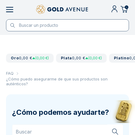
0
Oro
0,00 €
(0,00 €)
Plata
0,00 €
(0,00 €)
Platino
0,
FAQ
¿Cómo puedo asegurarme de que sus productos son
auténticos?
¿Cómo podemos ayudarte?