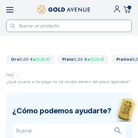
0
Oro
0,00 €
(0,00 €)
Plata
0,00 €
(0,00 €)
Platino
0,
FAQ
¿Qué ocurre si mi pago no se recibe dentro del plazo aplicable?
¿Cómo podemos ayudarte?