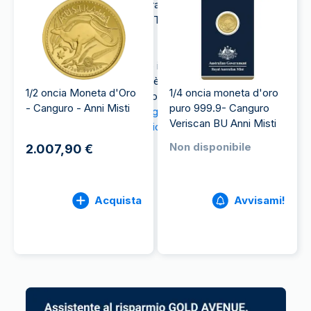
1965. Fu la prima Zecca Australiana a non essere un
ramo della
Zecca Britannica
(The Royal Mint) di
Londra.
L'unico altro centro operativo in Australia è quello
di Perth. Inaugurato nel 1899, è utilizzato
1/2 oncia Moneta d'Oro
1/4 oncia moneta d'oro
principalmente per la produzione di monete in
- Canguro - Anni Misti
puro 999.9- Canguro
metallo prezioso come il
Canguro d'oro
o
Veriscan BU Anni Misti
le
monete d'oro del Calendario Lunare
.
Non disponibile
2.007,90 €
Acquista
Avvisami!