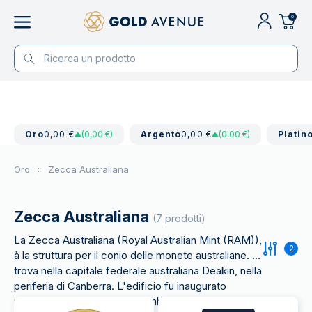
0
Oro
0,00 €
(0,00 €)
Argento
0,00 €
(0,00 €)
Platin
Oro
Zecca Australiana
Zecca Australiana
(7 prodotti)
La Zecca Australiana (Royal Australian Mint (RAM)),
2
à la struttura per il conio delle monete australiane. Si
trova nella capitale federale australiana Deakin, nella
periferia di Canberra. L'edificio fu inaugurato
ufficialmente dal duca di Edimburgo il 22 febbraio