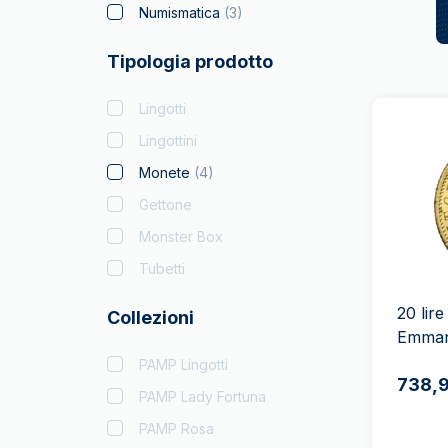
Numismatica
(
3
)
Tipologia prodotto
Lingotti
Lingottini
Monete
(
4
)
Gettone
Monster Box
Tubetti
20 lir
Collezioni
Emmanu
PAMP Lingotti
738,
PAMP Lady Fortuna
PAMP Rosa