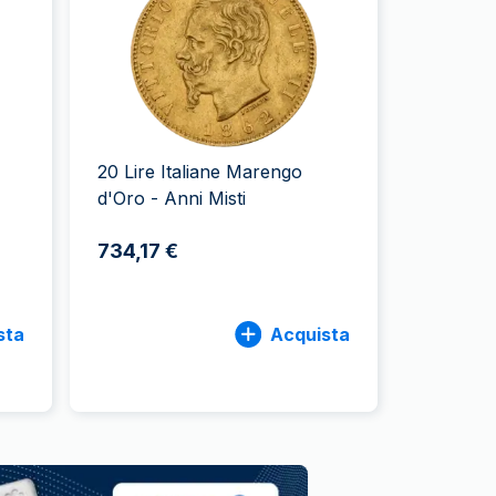
Zecca dello Stato italiano
20 Lire Italiane Marengo
d'Oro - Anni Misti
734,17 €
sta
Acquista