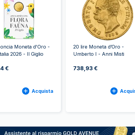
100 grammi
15 kg
Lady Fortuna
Lunar
250 grammi
Luigi d’oro
Maple Leaf
1 kg
Lunar
Panda
Maple Leaf
Panda
i oncia Moneta d'Oro -
20 lire Moneta d’Oro -
Sterlina Inglese
talia 2026 - Il Giglio
Umberto I - Anni Misti
Vreneli
4 €
738,93 €
Acquista
Acqui