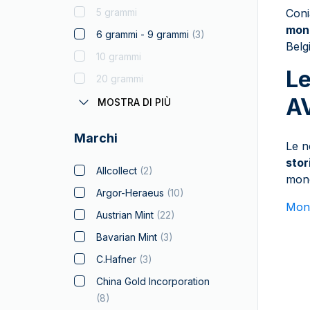
Kookaburra
5 grammi
Coni
Krugerrand
mone
6 grammi - 9 grammi
(
3
)
Belg
Monumenti del mondo
10 grammi
Prodotti in Licenza
Le
20 grammi
Luigi d'oro
A
11 grammi - 30 grammi
MOSTRA DI PIÙ
Lunar
1 oz (31.10 grammi)
Croce di Malta
Marchi
50 grammi
Le n
Maple Leaf
stor
100 grammi
Allcollect
(
2
)
mone
Libertad del Messico
250 grammi
Argor-Heraeus
(
10
)
Myths and Legends
Mone
10 oz
Austrian Mint
(
22
)
Napoleone
500 grammi
Bavarian Mint
(
3
)
Arca di Noé
1 chilogrammo
C.Hafner
(
3
)
Panda
100 oz
China Gold Incorporation
Filarmonica
(
8
)
5 chilogrammi