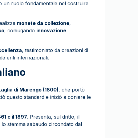
o un ruolo fondamentale nel costruire
realizza
monete da collezione
,
co
, coniugando
innovazione
ccellenza
, testimoniato da creazioni di
a enti internazionali.
aliano
taglia di Marengo (1800)
, che portò
ttò questo standard e iniziò a coniare le
1861 e il 1897
. Presenta, sul dritto, il
io, lo stemma sabaudo circondato dal