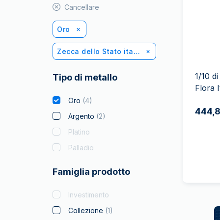
IVA
Cancellare
Programma di
affiliazione
Oro
Zecca dello Stato italiano
1/10 d
Tipo di metallo
Flora I
Oro
(
4
)
444,8
Argento
(
2
)
Platino
Palladio
Famiglia prodotto
Investimento
Collezione
(
1
)