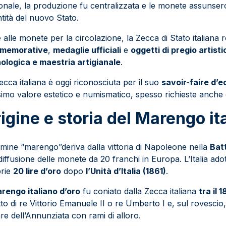
onale, la produzione fu centralizzata e le monete assunser
entità del nuovo Stato.
e alle monete per la circolazione, la Zecca di Stato italiana 
memorative
,
medaglie ufficiali
e
oggetti di pregio artisti
ologica e maestria artigianale
.
ecca italiana è oggi riconosciuta per il suo
savoir-faire d’e
ssimo valore estetico e numismatico, spesso richieste anche d
igine e storia del Marengo it
ermine “marengo”deriva dalla vittoria di Napoleone nella
Bat
 diffusione delle monete da 20 franchi in Europa. L’Italia ado
prie
20 lire d’oro
dopo
l’Unità d’Italia (1861)
.
rengo italiano d’oro
fu coniato dalla Zecca italiana
tra il 
atto di re Vittorio Emanuele II o re Umberto I e, sul rovesc
are dell’Annunziata con rami di alloro.