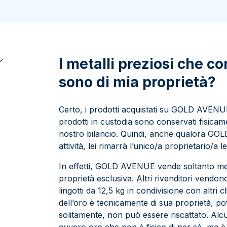
100 grammi
15 kg
Lady Fortuna
Lunar
250 grammi
Luigi d’oro
Maple Leaf
1 kg
Lunar
Panda
Maple Leaf
I metalli preziosi che
Panda
sono di mia proprietà?
Sterlina Inglese
Vreneli
Certo, i prodotti acquistati su GOLD AVENUE
prodotti in custodia sono conservati fisicame
nostro bilancio. Quindi, anche qualora GO
attività, lei rimarrà l’unico/a proprietario/a l
In effetti, GOLD AVENUE vende soltanto meta
proprietà esclusiva. Altri rivenditori vendo
lingotti da 12,5 kg in condivisione con altri 
dell’oro è tecnicamente di sua proprietà, pot
solitamente, non può essere riscattato. Alc