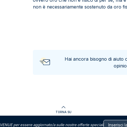
ovvero oro che non è fisico di per sé, ma è u
non è necessariamente sostenuto da oro fis
Hai ancora bisogno di aiuto 
opini
TORNA SU
VENUE per essere aggiornato/a sulle nostre offerte speciali