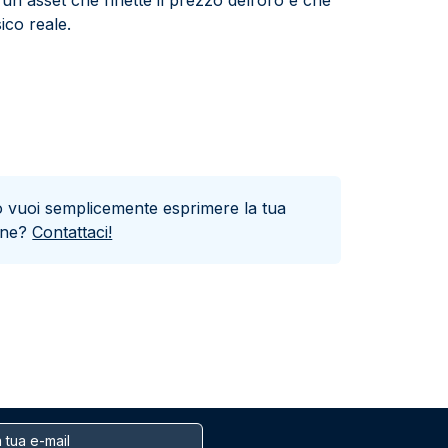
n asset che riflette il prezzo dell’oro e che
ico reale.
o vuoi semplicemente esprimere la tua
one?
Contattaci!