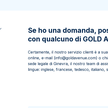
100 grammi
15 kg
Lady Fortuna
Lunar
250 grammi
Luigi d’oro
Maple Leaf
1 kg
Lunar
Panda
Maple Leaf
Se ho una domanda, pos
Panda
con qualcuno di GOLD
Sterlina Inglese
Vreneli
Certamente, il nostro servizio clienti è a su
online, e-mail (info@goldavenue.com) o chia
sede legale di Ginevra, il nostro team di ass
lingue: inglese, francese, tedesco, italiano