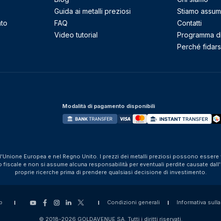
Guida ai metalli preziosi
Stiamo assu
nto
FAQ
Contatti
Video tutorial
Programma di 
Perché fidarsi
Modalità di pagamento disponibili
ll'Unione Europea e nel Regno Unito. I prezzi dei metalli preziosi possono essere v
iscale e non si assume alcuna responsabilità per eventuali perdite causate dall'util
proprie ricerche prima di prendere qualsiasi decisione di investimento.
p
Condizioni generali
Informativa sulla
© 2018-2026 GOLDAVENUE SA. Tutti i diritti riservati.