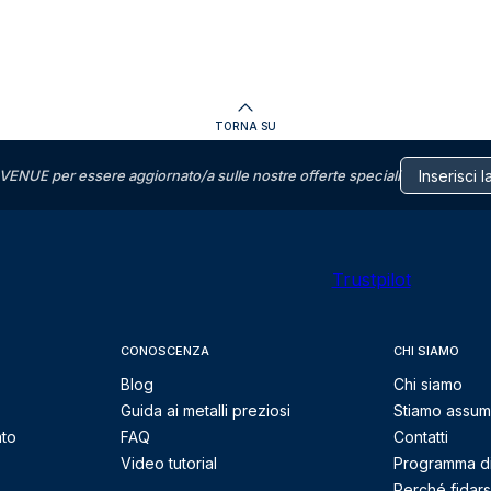
TORNA SU
VENUE per essere aggiornato/a sulle nostre offerte speciali
Trustpilot
CONOSCENZA
CHI SIAMO
Blog
Chi siamo
Guida ai metalli preziosi
Stiamo assu
nto
FAQ
Contatti
Video tutorial
Programma di 
Perché fidarsi