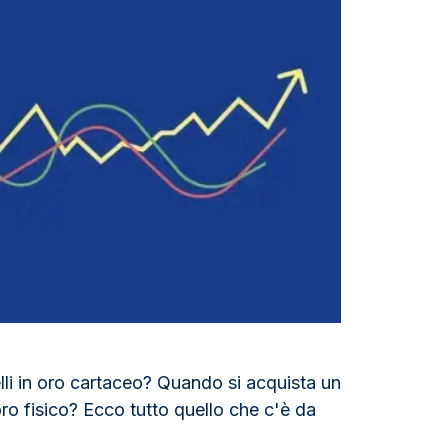
Zecca dello Stato italiano
elli in oro cartaceo? Quando si acquista un
i oro fisico? Ecco tutto quello che c'è da