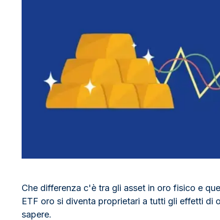
100 grammi
15 kg
Lady Fortuna
Lunar
250 grammi
Luigi d’oro
Maple Leaf
1 kg
Lunar
Panda
Maple Leaf
Panda
Sterlina Inglese
Vreneli
Che differenza c'è tra gli asset in oro fisico e qu
ETF oro si diventa proprietari a tutti gli effetti d
sapere.