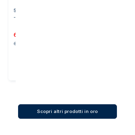
50 grammi Lingotto d'Oro
1 oncia Lingotto d’Oro -
- PAMP Suisse
Heraeus
6.079,30 €
3.827,29 €
6.112,61 €
Acquista
Acquista
Scopri altri prodotti in oro