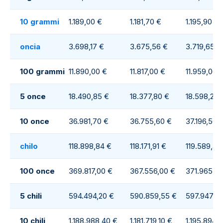
10 grammi
1.189,00 €
1.181,70 €
1.195,90 €
oncia
3.698,17 €
3.675,56 €
3.719,65 €
100 grammi
11.890,00 €
11.817,00 €
11.959,00 
5 once
18.490,85 €
18.377,80 €
18.598,25 
10 once
36.981,70 €
36.755,60 €
37.196,50 
chilo
118.898,84 €
118.171,91 €
119.589,44
100 once
369.817,00 €
367.556,00 €
371.965,00
5 chili
594.494,20 €
590.859,55 €
597.947,20
10 chili
1.188.988,40 €
1.181.719,10 €
1.195.894,