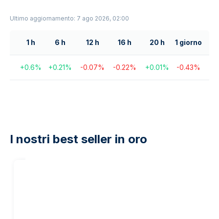
Ultimo aggiornamento: 7 ago 2026, 02:00
1 h
6 h
12 h
16 h
20 h
1 giorno
+
0.6
%
+
0.21
%
-0.07
%
-0.22
%
+
0.01
%
-0.43
%
I nostri best seller in oro
20
%
sul nostro
margine