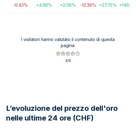
-0.43
%
+
4.06
%
+
2.06
%
-12.39
%
+
27.75
%
+
146.14
I visitatori hanno valutato il contenuto di questa
pagina:
4
/5
L’evoluzione del prezzo dell'oro
nelle ultime 24 ore (CHF)