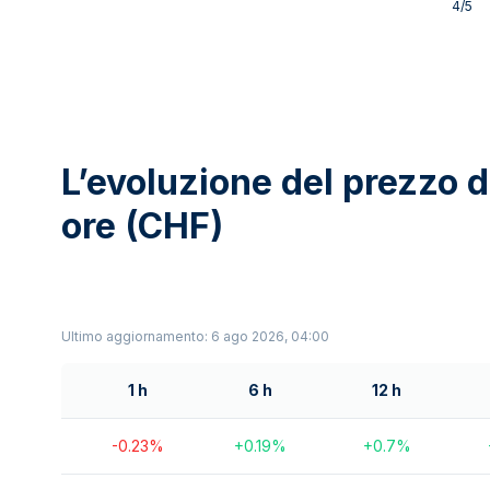
4
/5
L’evoluzione del prezzo d
ore (CHF)
Ultimo aggiornamento: 6 ago 2026, 04:00
1 h
6 h
12 h
-0.23
%
+
0.19
%
+
0.7
%