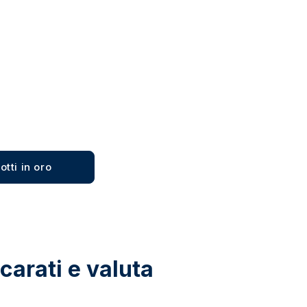
Acquista
Acquista
otti in oro
carati e valuta