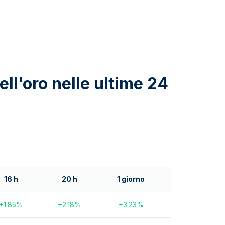
ell'oro nelle ultime 24
16 h
20 h
1 giorno
+
1.85
%
+
2.18
%
+
3.23
%