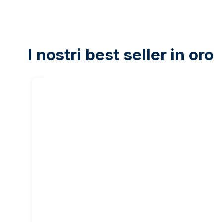
I nostri best seller in oro
20
%
sul nostro
margine
50 grammi Lingotto d'Oro -
1 oncia Li
PAMP Suisse
Heraeus
6.075,87 €
3.825,15