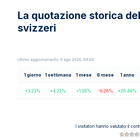
La quotazione storica del
svizzeri
Ultimo aggiornamento: 6 ago 2026, 04:00
1 giorno
1 settimana
1 mese
6 mese
1 anno
+
3.23
%
+
4.22
%
+
1.39
%
-9.28
%
+
26.49
%
I visitatori hanno valutato il co