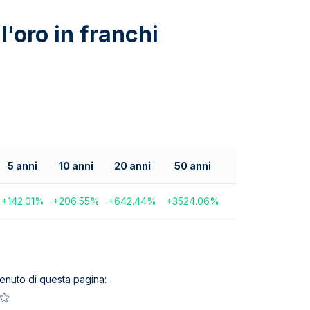
l'oro in franchi
5 anni
10 anni
20 anni
50 anni
+
142.01
%
+
206.55
%
+
642.44
%
+
3524.06
%
ntenuto di questa pagina: