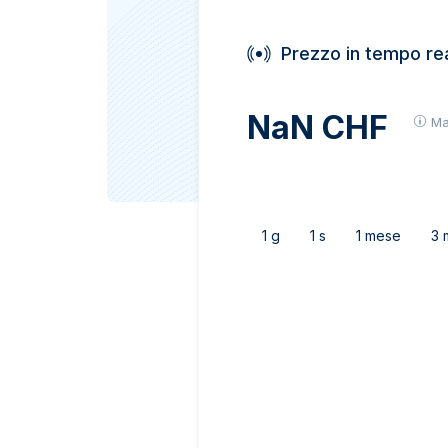
IVA
Programma di
affiliazione
Prezzo in tempo re
NaN CHF
Ma
1 g
1 s
1 mese
3 