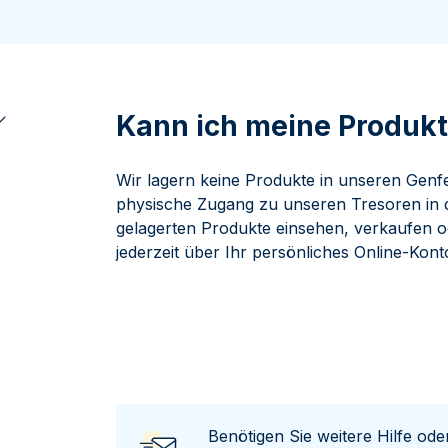
ukte anzeigen
100 Gramm
15 Kilogramm
Maple Leaf
Känguru
250 Gramm
Napoleon
Panda
1 Kilogramm
Panda
Kookaburra
Philharmoniker
Kann ich meine Produkt
Sovereign
Vreneli
Wir lagern keine Produkte in unseren Genfe
physische Zugang zu unseren Tresoren in d
gelagerten Produkte einsehen, verkaufen od
jederzeit über Ihr persönliches Online-Kont
Benötigen Sie weitere Hilfe od