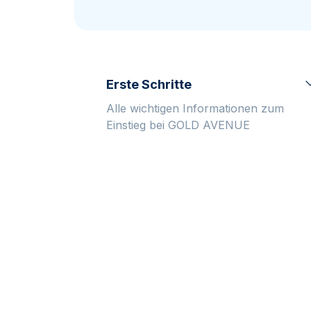
MwSt.-freies
Alle Gold Prod
Silber
Freunde
werben
Erste Schritte
Alle wichtigen Informationen zum
Einstieg bei GOLD AVENUE