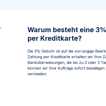
ukte anzeigen
rodukte anzeigen
100 Gramm
15 Kilogramm
Maple Leaf
Känguru
250 Gramm
Napoleon
Panda
1 Kilogramm
Panda
Kookaburra
Philharmoniker
Warum besteht eine 3%
Sovereign
per Kreditkarte?
Vreneli
Die 3% Gebühr ist auf die vorrangige Bearb
Zahlung per Kreditkarte erhalten wir Ihre 
Banküberweisungen, die bis zu 2 oder 3 T
können wir Ihre Aufträge sofort bestätige
vermeiden.