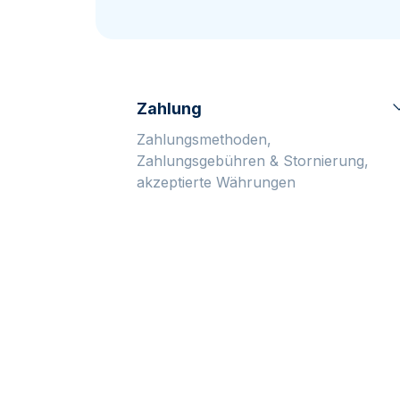
MwSt.-freies
Alle Gold Prod
Alle Silber P
Silber
Freunde
werben
Zahlung
Zahlungsmethoden,
Zahlungsgebühren & Stornierung,
akzeptierte Währungen