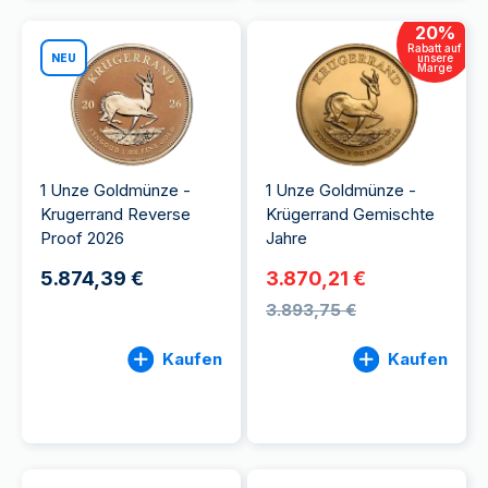
20
%
Rabatt auf
NEU
unsere
Marge
1 Unze Goldmünze -
1 Unze Goldmünze -
Krugerrand Reverse
Krügerrand Gemischte
Proof 2026
Jahre
5.874,39 €
3.870,21 €
3.893,75 €
Kaufen
Kaufen