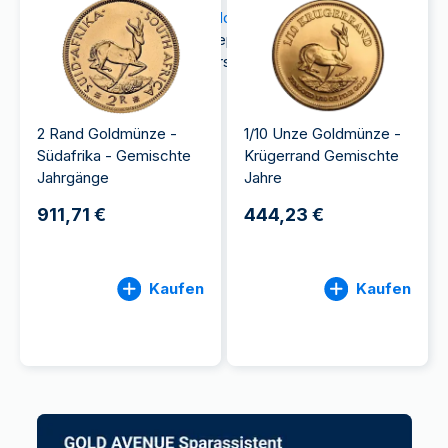
Die berühmte
Krügerrand-Goldmünze
wurde
erstmals 1967 mit dem Ziel geprägt, das
südafrikanische Gold zu unterstützen.
2 Rand Goldmünze -
1/10 Unze Goldmünze -
Südafrika - Gemischte
Krügerrand Gemischte
Jahrgänge
Jahre
911,71 €
444,23 €
Kaufen
Kaufen