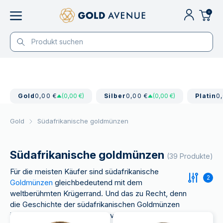
0
Gold
0,00 €
(0,00 €)
Silber
0,00 €
(0,00 €)
Platin
0
Gold
Südafrikanische goldmünzen
Südafrikanische goldmünzen
(39 Produkte)
Für die meisten Käufer sind südafrikanische
2
Goldmünzen
gleichbedeutend mit dem
weltberühmten Krügerrand. Und das zu Recht, denn
die Geschichte der südafrikanischen Goldmünzen
ist eng mit der Erfolgsmünze verwoben.