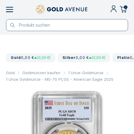
0
Gold
0,00 €
(0,00 €)
Silber
0,00 €
(0,00 €)
Platin
0
Gold
Goldmünzen kaufen
1 Unze-Goldmünze
1 Unze Goldmünze - MS-70 PCGS - American Eagle 2025