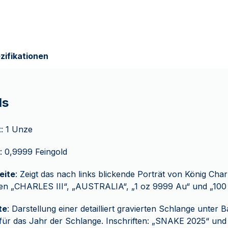
zifikationen
ls
t
: 1 Unze
: 0,9999 Feingold
eite
: Zeigt das nach links blickende Porträt von König Charl
ften „CHARLES III“, „AUSTRALIA“, „1 oz 9999 Au“ und „10
te
: Darstellung einer detailliert gravierten Schlange unter
ür das Jahr der Schlange. Inschriften: „SNAKE 2025“ und