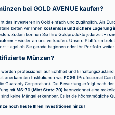
ünzen bei GOLD AVENUE kaufen?
das Investieren in Gold einfach und zugänglich. Als Eur
etalle bieten wir Ihnen
kostenlose und sichere Lagerung i
sten. Zudem können Sie Ihre Goldprodukte jederzeit –
run
bühren
– wieder an uns verkaufen. Unsere Plattform bietet
fort – egal ob Sie gerade beginnen oder Ihr Portfolio weite
tifizierte Münzen?
n werden professionell auf Echtheit und Erhaltungszustand 
t anerkannten Institutionen wie
PCGS
(Professional Coin 
c Guaranty Corporation). Die Bewertung erfolgt nach de
ufung mit
MS-70 (Mint State 70)
kennzeichnet eine makell
sind keine Mängel erkennbar. Es ist die höchstmögliche Qua
nze noch heute Ihren Investitionen hinzu!