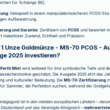
eichen für Schlange (蛇).
kung
: Gekapselt in einem manipulationssicheren PCGS-Etui
tigen Aufbewahrung.
ierung und Garantie
: Zertifiziert von
PCGS
und bewertet m
rt makelloser Zustand, Echtheit und Präzision.
 1 Unze Goldmünze - MS-70 PCGS - Au
ge 2025 investieren?
r
Perth Mint
wird weltweit für ihre symbolische Tiefe und die
iszeichenmotive geschätzt. Die Ausgabe 2025 ehrt das Ja
ung und kultureller Bedeutung. Die
MS-70-Zertifizierung
m
 für Sammler, die Perfektion suchen, während der Goldgehal
Anlagegold ist in den meisten europäischen Ländern – darun
, Deutschland und das Vereinigte Königreich –
mehrwertste