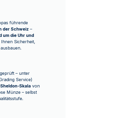
opas führende
n der Schweiz
–
d um die Uhr und
 Ihnen Sicherheit,
r ausbauen.
geprüft – unter
Grading Service)
r
Sheldon-Skala
von
ose Münze – selbst
litätsstufe.