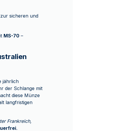
 zur sicheren und
it
MS-70
–
stralien
 jährlich
hr der Schlange mit
acht diese Münze
t langfristigen
ter Frankreich,
uerfrei
.