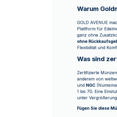
Warum Goldm
GOLD AVENUE macht 
Plattform für Edelm
ganz ohne Zusatzko
ohne Rückkaufsge
Flexibilität und Kom
Was sind zer
Zertifizierte Münze
anderem von weltwei
und
NGC
(Numismati
1 bis 70. Eine Einst
unter Vergrößerung 
Fügen Sie diese Mü