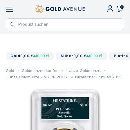
0
Gold
0,00 €
(0,00 €)
Silber
0,00 €
(0,00 €)
Platin
0
Gold
Goldmünzen kaufen
1 Unze-Goldmünze
1 Unze Goldmünze - MS-70 PCGS - Australischer Schwan 2025