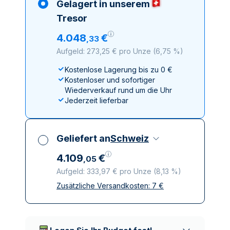
Gelagert in unserem
Tresor
4
.
048
€
,
33
Aufgeld: 273,25 € pro Unze
(
6,75 %
)
Kostenlose Lagerung bis zu 0 €
Kostenloser und sofortiger
Wiederverkauf rund um die Uhr
Jederzeit lieferbar
Geliefert an
Schweiz
4
.
109
€
,
05
Aufgeld: 333,97 € pro Unze
(
8,13 %
)
Zusätzliche Versandkosten:
7
€
Alle Steuern inbegriffen
Versicherte und diskrete Lieferung
Vertrauenswürdige
Lieferunternehmen