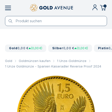
0
Gold
0,00 €
(0,00 €)
Silber
0,00 €
(0,00 €)
Platin
0
Gold
Goldmünzen kaufen
1 Unze-Goldmünze
1 Unze Goldmünze - Spanien Kaiseradler Reverse Proof 2024