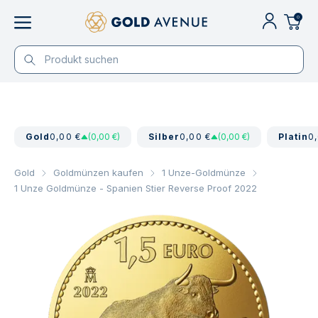
0
Gold
0,00 €
(0,00 €)
Silber
0,00 €
(0,00 €)
Platin
0
Gold
Goldmünzen kaufen
1 Unze-Goldmünze
1 Unze Goldmünze - Spanien Stier Reverse Proof 2022