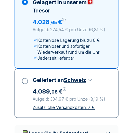
Gelagert in unserem
Tresor
4
.
028
€
,
65
Aufgeld: 274,54 € pro Unze
(
6,81 %
)
Kostenlose Lagerung bis zu 0 €
Kostenloser und sofortiger
Wiederverkauf rund um die Uhr
Jederzeit lieferbar
Geliefert an
Schweiz
4
.
089
€
,
08
Aufgeld: 334,97 € pro Unze
(
8,19 %
)
Zusätzliche Versandkosten:
7
€
Alle Steuern inbegriffen
Versicherte und diskrete Lieferung
Vertrauenswürdige
Lieferunternehmen