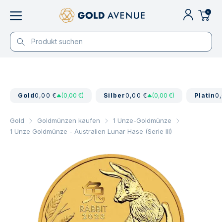
0
Gold
0,00 €
(0,00 €)
Silber
0,00 €
(0,00 €)
Platin
0
Gold
Goldmünzen kaufen
1 Unze-Goldmünze
1 Unze Goldmünze - Australien Lunar Hase (Serie III)