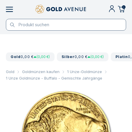
0
Gold
0,00 €
(0,00 €)
Silber
0,00 €
(0,00 €)
Platin
0
Gold
Goldmünzen kaufen
1 Unze-Goldmünze
1 Unze Goldmünze - Buffalo - Gemischte Jahrgänge