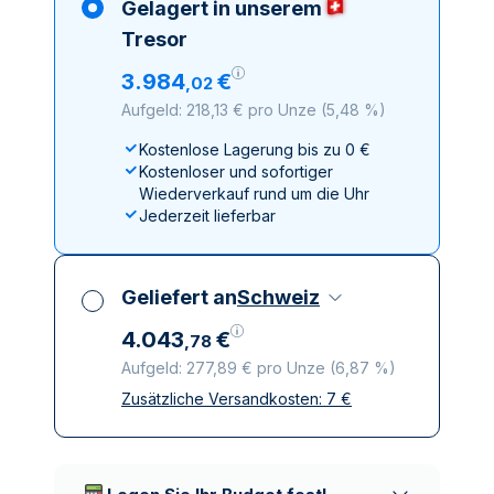
Gelagert in unserem
Tresor
3
.
984
€
,
02
Aufgeld: 218,13 € pro Unze
(
5,48 %
)
Kostenlose Lagerung bis zu 0 €
Kostenloser und sofortiger
Wiederverkauf rund um die Uhr
Jederzeit lieferbar
Geliefert an
Schweiz
4
.
043
€
,
78
Aufgeld: 277,89 € pro Unze
(
6,87 %
)
Zusätzliche Versandkosten:
7
€
Alle Steuern inbegriffen
Versicherte und diskrete Lieferung
Vertrauenswürdige
Lieferunternehmen