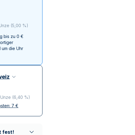
Swissmint
Italienischen Staatlichen Münze
 Unze
(
5,00 %
)
g bis zu 0 €
ortiger
 um die Uhr
eiz
o Unze
(
6,40 %
)
osten:
7
€
ffen
krete Lieferung
 fest!