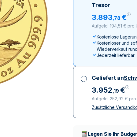
ukte anzeigen
100 Gramm
15 Kilogramm
Maple Leaf
Känguru
Tresor
250 Gramm
Napoleon
Panda
3
.
893
€
,
78
1 Kilogramm
Panda
Kookaburra
Aufgeld: 194,51 € pro
Philharmoniker
Kostenlose Lagerun
Sovereign
Kostenloser und sof
Vreneli
Wiederverkauf rund
Jederzeit lieferbar
Geliefert an
Schw
3
.
952
€
,
19
Aufgeld: 252,92 € pr
Zusätzliche Versandk
Alle Steuern inbegri
Versicherte und dis
Vertrauenswürdige
Lieferunternehmen
Legen Sie Ihr Budget