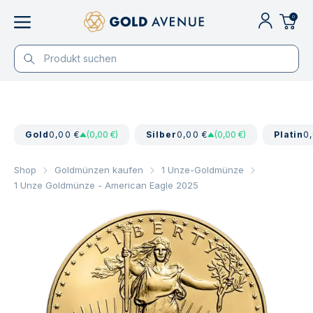
0
Gold
0,00 €
(0,00 €)
Silber
0,00 €
(0,00 €)
Platin
0
Shop
Goldmünzen kaufen
1 Unze-Goldmünze
1 Unze Goldmünze - American Eagle 2025