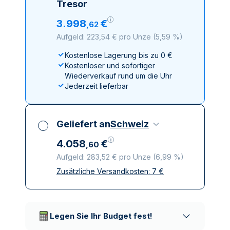
Tresor
3
.
998
€
,
62
Aufgeld: 223,54 € pro Unze
(
5,59 %
)
Kostenlose Lagerung bis zu 0 €
Kostenloser und sofortiger
Wiederverkauf rund um die Uhr
Jederzeit lieferbar
Geliefert an
Schweiz
4
.
058
€
,
60
Aufgeld: 283,52 € pro Unze
(
6,99 %
)
Zusätzliche Versandkosten:
7
€
Alle Steuern inbegriffen
Versicherte und diskrete Lieferung
Vertrauenswürdige
Lieferunternehmen
Legen Sie Ihr Budget fest!