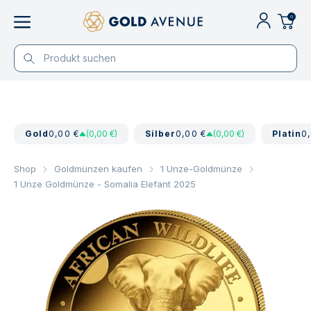
0
Gold
0,00 €
(0,00 €)
Silber
0,00 €
(0,00 €)
Platin
0
Shop
Goldmünzen kaufen
1 Unze-Goldmünze
1 Unze Goldmünze - Somalia Elefant 2025