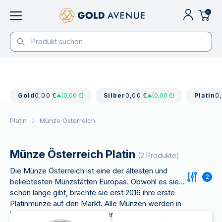
0
Gold
0,00 €
(0,00 €)
Silber
0,00 €
(0,00 €)
Platin
0
Platin
Münze Österreich
Münze Österreich Platin
(2 Produkte)
Die Münze Österreich ist eine der ältesten und
2
beliebtesten Münzstätten Europas. Obwohl es sie
schon lange gibt, brachte sie erst 2016 ihre erste
Platinmünze auf den Markt. Alle Münzen werden in
Wien geprägt und repräsentieren diese ewige Stadt