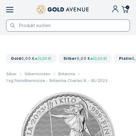
0
Gold
0,00 €
(0,00 €)
Silber
0,00 €
(0,00 €)
Platin
0
Silber
Silbermünzen
Britannia
1 kg Feinsilbermünze - Britannia Charles III. - BU 2023