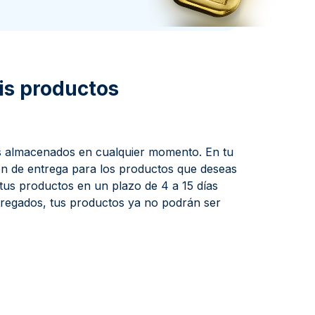
a de la Moneda de Perth
issmint
ssmint
is productos
os almacenados en cualquier momento. En tu
ón de entrega para los productos que deseas
 tus productos en un plazo de 4 a 15 días
tregados, tus productos ya no podrán ser