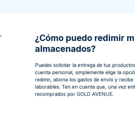
100 gramos
15 kg
Filarmónica
Lunar
Cas
Sw
250 gramos
American Eagle
Arca de Noé
Swi
1 kg
Canguro
Napoleon
¿Cómo puedo redimir m
Vreneli
almacenados?
Lunar
Puedes solicitar la entrega de tus product
cuenta personal, simplemente elige la opci
redimir, abona los gastos de envío y recibe
laborables. Ten en cuenta que, una vez en
recomprados por GOLD AVENUE.