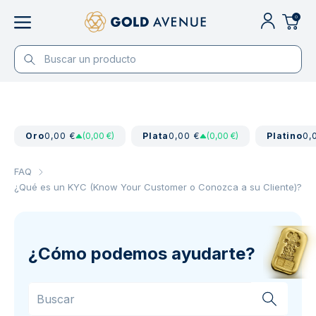
0
Oro
0,00 €
(0,00 €)
Plata
0,00 €
(0,00 €)
Platino
0,
FAQ
¿Qué es un KYC (Know Your Customer o Conozca a su Cliente)?
¿Cómo podemos ayudarte?