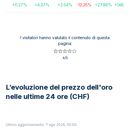
+
0.27
%
+
4.37
%
+
2.54
%
-12.25
%
+
27.96
%
+
146.54
I visitatori hanno valutato il contenuto di questa
pagina:
4
/5
L’evoluzione del prezzo dell'oro
nelle ultime 24 ore (CHF)
Ultimo aggiornamento: 7 ago 2026, 05:00