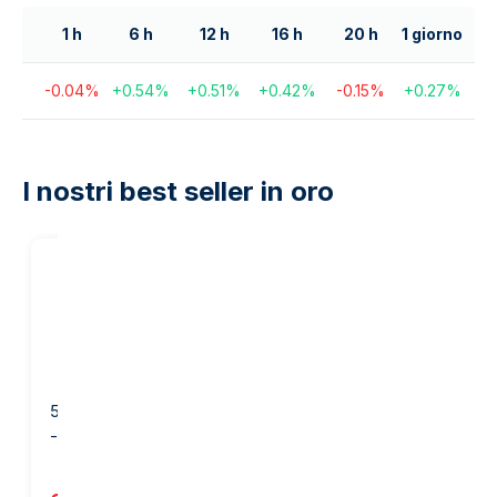
1 h
6 h
12 h
16 h
20 h
1 giorno
-0.04
%
+
0.54
%
+
0.51
%
+
0.42
%
-0.15
%
+
0.27
%
I nostri best seller in oro
20
%
sul nostro
margine
50 grammi Lingotto d'Oro
1 oncia Lingotto d’Oro -
- PAMP Suisse
Heraeus