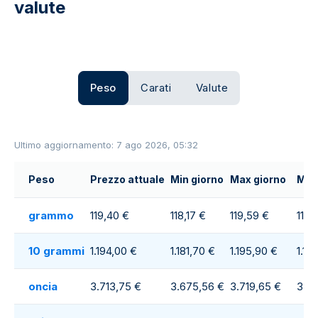
valute
Peso
Carati
Valute
Ultimo aggiornamento: 7 ago 2026, 05:32
Peso
Prezzo attuale
Min giorno
Max giorno
Medi
grammo
119,40 €
118,17 €
119,59 €
118,
10 grammi
1.194,00 €
1.181,70 €
1.195,90 €
1.18
oncia
3.713,75 €
3.675,56 €
3.719,65 €
3.69