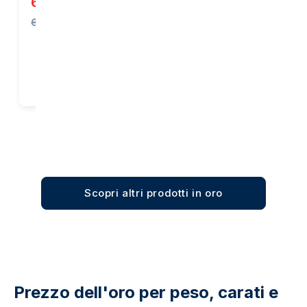
6.105,96 €
3.843,88 €
6.139,27 €
Acquista
Acquista
Scopri altri prodotti in oro
Prezzo dell'oro per peso, carati e