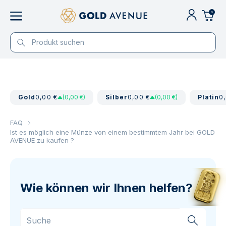
0
Gold
0,00 €
(0,00 €)
Silber
0,00 €
(0,00 €)
Platin
0
FAQ
Ist es möglich eine Münze von einem bestimmtem Jahr bei GOLD
AVENUE zu kaufen ?
Wie können wir Ihnen helfen?