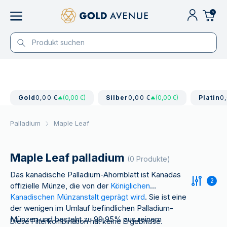
0
Gold
0,00 €
(0,00 €)
Silber
0,00 €
(0,00 €)
Platin
0
Palladium
Maple Leaf
Maple Leaf palladium
(0 Produkte)
Das kanadische Palladium-Ahornblatt ist Kanadas
2
offizielle Münze, die von der
Königlichen
Kanadischen Münzanstalt geprägt wird
. Sie ist eine
der wenigen im Umlauf befindlichen Palladium-
Münzen und besteht zu 99,95% aus reinem
Diese Filterkombination hat keine Ergebnisse.