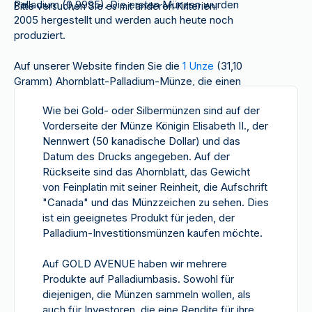
Palladium (0,9995). Die ersten Münzen wurden
Bitte versuchen Sie es mit anderen Kriterien.
2005 hergestellt und werden auch heute noch
produziert.
Auf unserer Website finden Sie die
1 Unze
(31,10
Gramm) Ahornblatt-Palladium-Münze, die einen
Nennwert von 50 kanadischen Dollar hat.
Wie bei Gold- oder Silbermünzen sind auf der
Vorderseite der Münze Königin Elisabeth II., der
Nennwert (50 kanadische Dollar) und das
Datum des Drucks angegeben. Auf der
Rückseite sind das Ahornblatt, das Gewicht
von Feinplatin mit seiner Reinheit, die Aufschrift
"Canada" und das Münzzeichen zu sehen. Dies
ist ein geeignetes Produkt für jeden, der
Palladium-Investitionsmünzen kaufen möchte.
Auf GOLD AVENUE haben wir mehrere
Produkte auf Palladiumbasis
. Sowohl für
diejenigen, die Münzen sammeln wollen, als
auch für Investoren, die eine Rendite für ihre