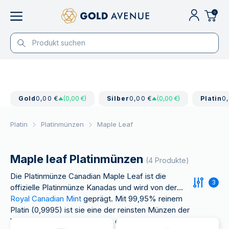
0
Gold
0,00 €
(0,00 €)
Silber
0,00 €
(0,00 €)
Platin
0
Platin
Platinmünzen
Maple Leaf
Maple leaf Platinmünzen
(4 Produkte)
Die Platinmünze Canadian Maple Leaf ist die
3
offizielle Platinmünze Kanadas und wird von der
Royal Canadian Mint
geprägt. Mit 99,95% reinem
Platin (0,9995) ist sie eine der reinsten Münzen der
Welt. Bis 2009 wurden neben der Ein-Unzen-