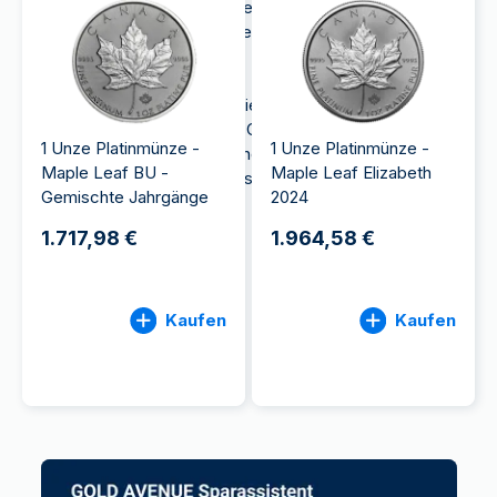
Platinmünze auch Kleinauflagen produziert.
Letztere ist die einzige, die heute noch produziert
wird.
Auf unserer Website finden Sie nur die
1-Unzen
-
Platinmünze Maple Leaf (31,1 Gramm). 1/10 Unzen
1 Unze Platinmünze -
1 Unze Platinmünze -
Platinmünzen (3,11 Gramm) sind erhältlich, aber nicht
Maple Leaf BU -
Maple Leaf Elizabeth
von der kanadischen Münzanstalt.
Gemischte Jahrgänge
2024
1.717,98 €
1.964,58 €
Kaufen
Kaufen