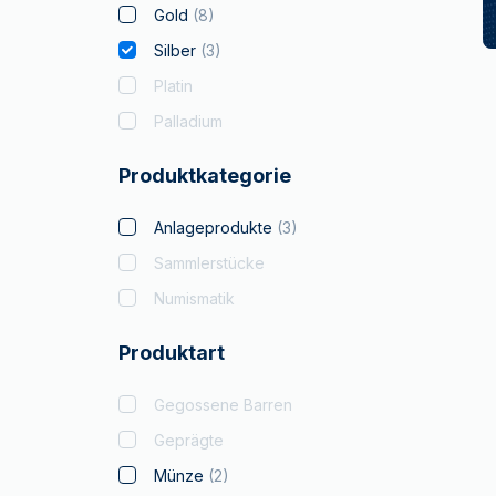
Gold
(
8
)
Silber
(
3
)
Platin
Palladium
Produktkategorie
Anlageprodukte
(
3
)
Sammlerstücke
Numismatik
Produktart
Gegossene Barren
Geprägte
Münze
(
2
)