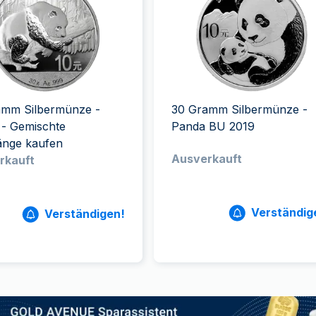
ukte anzeigen
100 Gramm
15 Kilogramm
Maple Leaf
Känguru
250 Gramm
Napoleon
Panda
1 Kilogramm
Panda
Kookaburra
Philharmoniker
Sovereign
amm Silbermünze -
30 Gramm Silbermünze -
Vreneli
 - Gemischte
Panda BU 2019
änge kaufen
Ausverkauft
rkauft
Verständig
Verständigen!