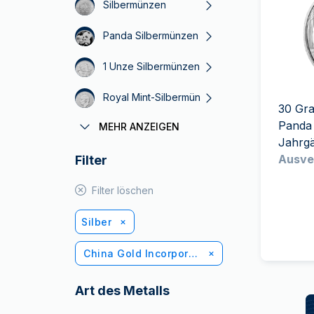
MwSt.-freies
Silbermünzen
Alle Gold Prod
Silber
Panda Silbermünzen
Freunde
werben
1 Unze Silbermünzen
Royal Mint-Silbermünzen
30 Gr
Panda
MEHR ANZEIGEN
Südafrikanische Münzstätte Silber
Jahrg
Ausve
Filter
Känguru Silbermünzen
Filter löschen
Silber
China Gold Incorporation
Art des Metalls