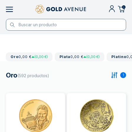
0
Oro
0,00 €
(0,00 €)
Plata
0,00 €
(0,00 €)
Platino
0,
Oro
1
(592 productos)