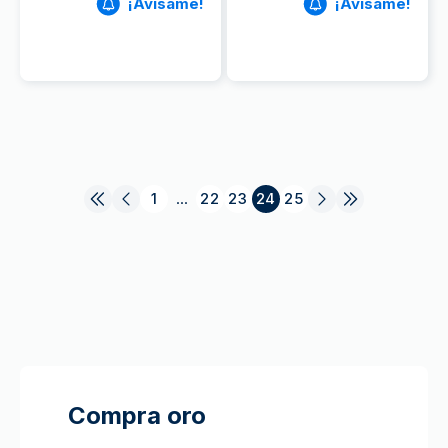
¡Avísame!
¡Avísame!
1
...
22
23
24
25
Compra oro