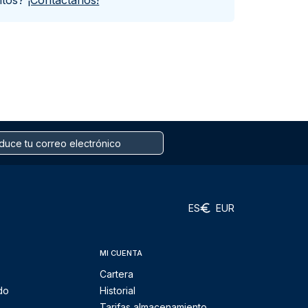
ntos?
¡Contáctanos!
ES
EUR
MI CUENTA
Cartera
do
Historial
Tarifas almacenamiento