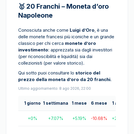
🥇 20 Franchi – Moneta d’oro
Napoleone
Conosciuta anche come
Luigi d’Oro
, è una
delle monete francesi più iconiche e un grande
classico per chi cerca
monete d’oro
investimento
: apprezzata sia dagli investitori
(per riconoscibilità e liquidità) sia dai
collezionisti (per valore storico).
Qui sotto puoi consultare lo
storico del
prezzo della moneta d’oro da 20 franchi
.
Ultimo aggiornamento: 8 ago 2026, 22:00
1 giorno
1 settimana
1 mese
6 mese
1 anno
+
0
%
+
7.07
%
+
5.19
%
-10.68
%
+
29.1
%
+