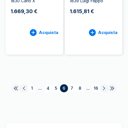
1830 Carlo X
1839 Luigi Filippo
1.669,30 €
1.615,81 €
Acquista
Acquista
1
...
4
5
6
7
8
...
16