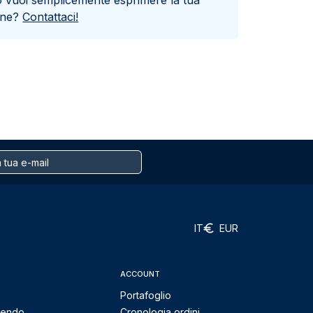
o vuoi semplicemente esprimere la tua
one?
Contattaci!
IT
EUR
ACCOUNT
Portafoglio
mendo
Cronologia ordini