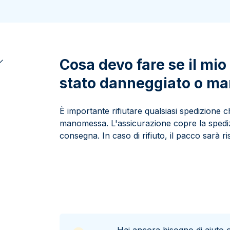
100 grammi
15 kg
Lady Fortuna
Lunar
250 grammi
Luigi d’oro
Maple Leaf
1 kg
Lunar
Panda
Maple Leaf
Cosa devo fare se il mi
Panda
stato danneggiato o m
Sterlina Inglese
Vreneli
È importante rifiutare qualsiasi spedizione
manomessa. L'assicurazione copre la spedizi
consegna. In caso di rifiuto, il pacco sarà