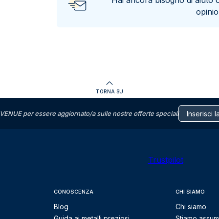
Hai ancora bisogno di aiuto 
opini
TORNA SU
VENUE per essere aggiornato/a sulle nostre offerte speciali
Trustpilot
CONOSCENZA
CHI SIAMO
Blog
Chi siamo
Guida ai metalli preziosi
Stiamo assu