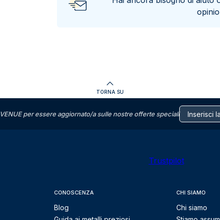
Hai ancora bisogno di aiuto 
opini
TORNA SU
VENUE per essere aggiornato/a sulle nostre offerte speciali
Trustpilot
CONOSCENZA
CHI SIAMO
Blog
Chi siamo
Guida ai metalli preziosi
Stiamo assu