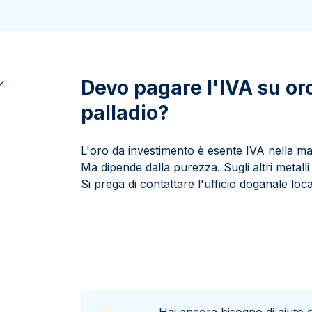
100 grammi
15 kg
Lady Fortuna
Lunar
250 grammi
Luigi d’oro
Maple Leaf
1 kg
Lunar
Panda
Maple Leaf
Devo pagare l'IVA su oro
Panda
palladio?
Sterlina Inglese
Vreneli
L'oro da investimento è esente IVA nella ma
Ma dipende dalla purezza. Sugli altri metalli
Si prega di contattare l'ufficio doganale loca