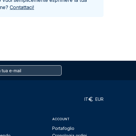
o vuoi semplicemente esprimere la tua
one?
Contattaci!
IT
EUR
ACCOUNT
Portafoglio
mendo
Cronologia ordini