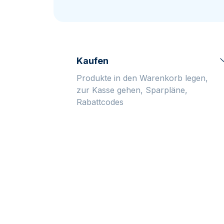
MwSt.-freies
Alle Gold Prod
Alle Silber P
Silber
Freunde
werben
Kaufen
Produkte in den Warenkorb legen,
zur Kasse gehen, Sparpläne,
Rabattcodes