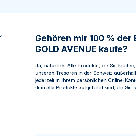
ukte anzeigen
rodukte anzeigen
100 Gramm
15 Kilogramm
Maple Leaf
Känguru
250 Gramm
Napoleon
Panda
1 Kilogramm
Panda
Kookaburra
Philharmoniker
Gehören mir 100 % der E
Sovereign
GOLD AVENUE kaufe?
Vreneli
Ja, natürlich. Alle Produkte, die Sie kauf
unseren Tresoren in der Schweiz außerhal
jederzeit in Ihrem persönlichen Online-Kont
dem alle Produkte aufgeführt sind, die Sie b